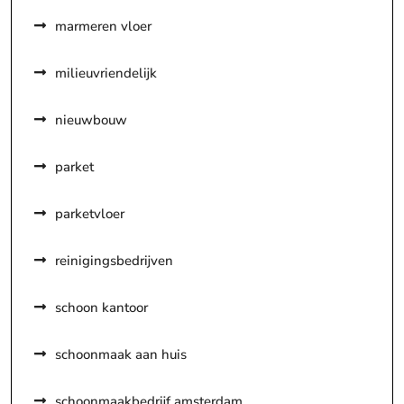
marmeren vloer
milieuvriendelijk
nieuwbouw
parket
parketvloer
reinigingsbedrijven
schoon kantoor
schoonmaak aan huis
schoonmaakbedrijf amsterdam