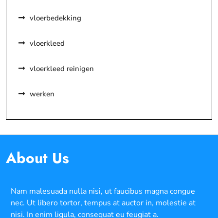
vloerbedekking
vloerkleed
vloerkleed reinigen
werken
About Us
Nam malesuada nulla nisi, ut faucibus magna congue
nec. Ut libero tortor, tempus at auctor in, molestie at
nisi. In enim ligula, consequat eu feugiat a.