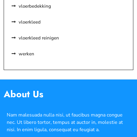
vloerbedekking
vloerkleed
vloerkleed reinigen
werken
About Us
Nam malesuada nulla nisi, ut faucibus magna congue
nec. Ut libero tortor, tempus at auctor in, molestie at
nisi. In enim ligula, consequat eu feugiat a.