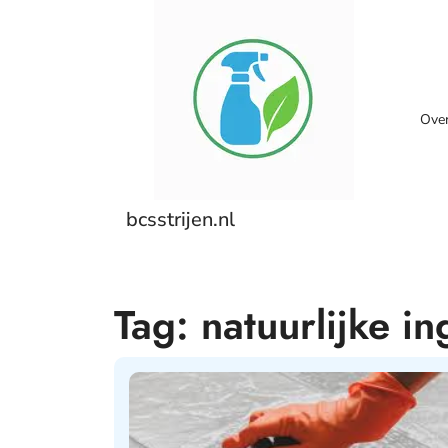
Skip
to
content
Ove
bcsstrijen.nl
Tag:
natuurlijke i