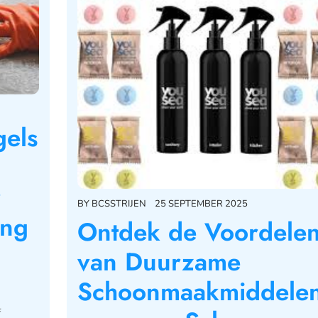
gels
r
BY
BCSSTRIJEN
25 SEPTEMBER 2025
ing
Ontdek de Voordele
van Duurzame
Schoonmaakmiddele
f