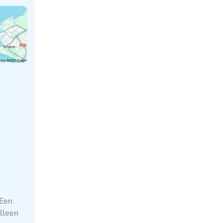
 Een
lleen