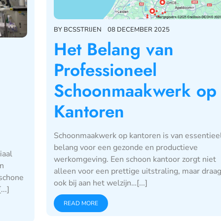
BY
BCSSTRIJEN
08 DECEMBER 2025
Het Belang van
Professioneel
Schoonmaakwerk op
Kantoren
Schoonmaakwerk op kantoren is van essentiee
belang voor een gezonde en productieve
iaal
werkomgeving. Een schoon kantoor zorgt niet
an
alleen voor een prettige uitstraling, maar draag
 schone
ook bij aan het welzijn…[...]
..]
READ MORE