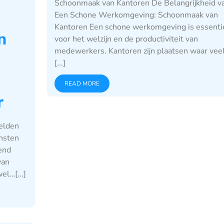
Schoonmaak van Kantoren De Belangrijkheid v
Een Schone Werkomgeving: Schoonmaak van
Kantoren Een schone werkomgeving is essenti
n
voor het welzijn en de productiviteit van
medewerkers. Kantoren zijn plaatsen waar vee
[...]
READ MORE
r
elden
nsten
end
van
l…[...]