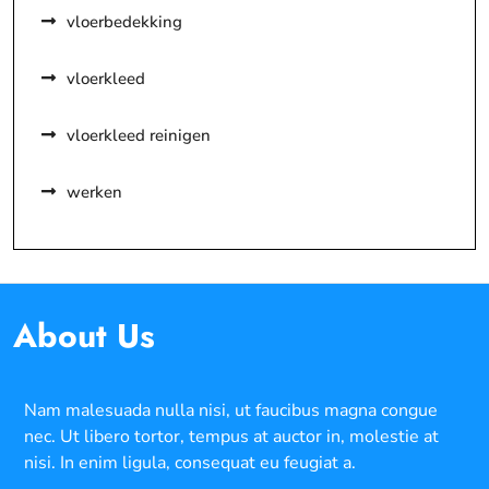
vloerbedekking
vloerkleed
vloerkleed reinigen
werken
About Us
Nam malesuada nulla nisi, ut faucibus magna congue
nec. Ut libero tortor, tempus at auctor in, molestie at
nisi. In enim ligula, consequat eu feugiat a.