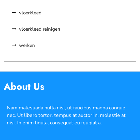
vloerkleed
vloerkleed reinigen
werken
About Us
Nam malesuada nulla nisi, ut faucibus magna congue
nec. Ut libero tortor, tempus at auctor in, molestie at
nisi. In enim ligula, consequat eu feugiat a.